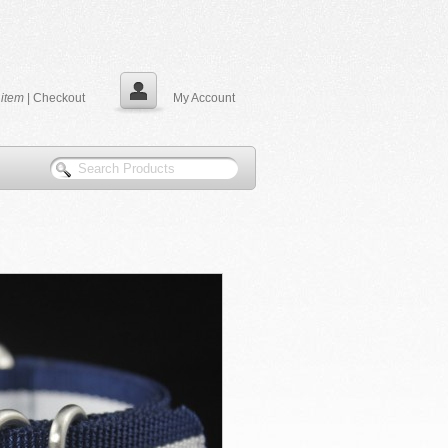
0
item
|
Checkout
My Account