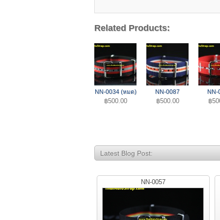
Related Products:
NN-0034 (หมด)
NN-0087
NN-
฿500.00
฿500.00
฿50
Latest Blog Post:
NN-0057