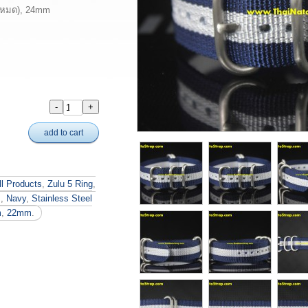
(หมด), 24mm
add to cart
ll Products
,
Zulu 5 Ring
,
m
,
Navy
,
Stainless Steel
m
,
22mm
.