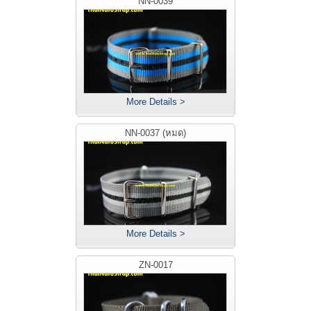
NN-0039
More Details >
NN-0037 (หมด)
More Details >
ZN-0017