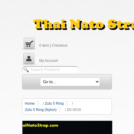
0
item
|
Checkout
My Account
Home
/
Zulu 5 Ring
/
Zulu 5 Ring (Nylon)
/ ZN-0016