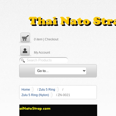
0
item
|
Checkout
My Account
Home
/
Zulu 5 Ring
/
Zulu 5 Ring (Nylon)
/ ZN-0021