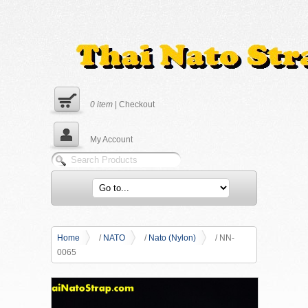
0
item
|
Checkout
My Account
Home
/
NATO
/
Nato (Nylon)
/ NN-
0065