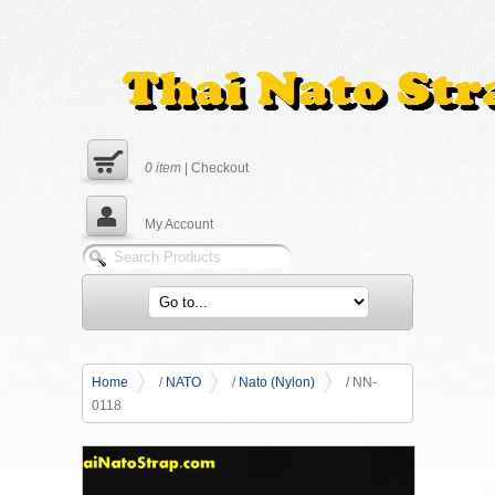
0
item
|
Checkout
My Account
Home
/
NATO
/
Nato (Nylon)
/ NN-
0118