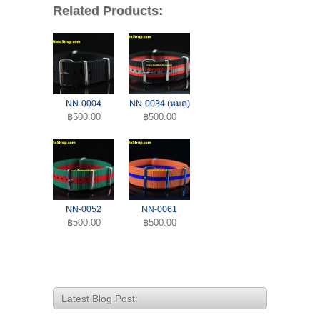
Related Products:
NN-0004
NN-0034 (หมด)
฿500.00
฿500.00
NN-0052
NN-0061
฿500.00
฿500.00
Latest Blog Post: