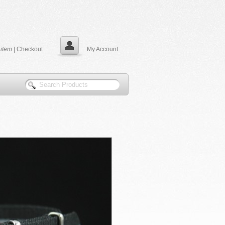
0
item
|
Checkout
My Account