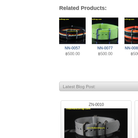
Related Products:
NN-0057
NN-0077
NN-008
฿500.00
฿500.00
฿50
Latest Blog Post:
ZN-0010