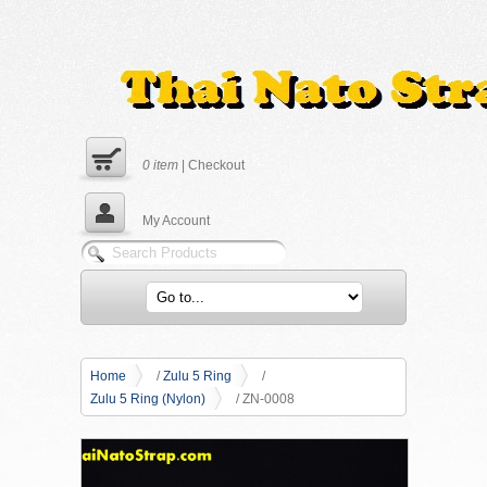
0
item
|
Checkout
My Account
Home
/
Zulu 5 Ring
/
Zulu 5 Ring (Nylon)
/ ZN-0008