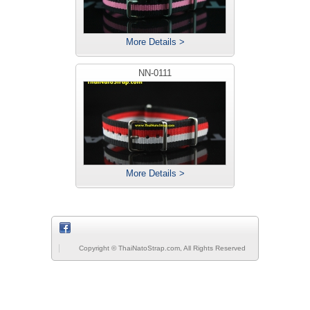
More Details >
NN-0111
More Details >
Copyright © ThaiNatoStrap.com, All Rights Reserved