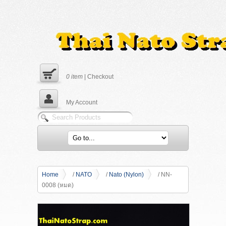
0
item
|
Checkout
My Account
Home
/
NATO
/
Nato (Nylon)
/ NN-
0008 (หมด)