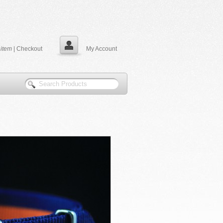
0
item
|
Checkout
My Account