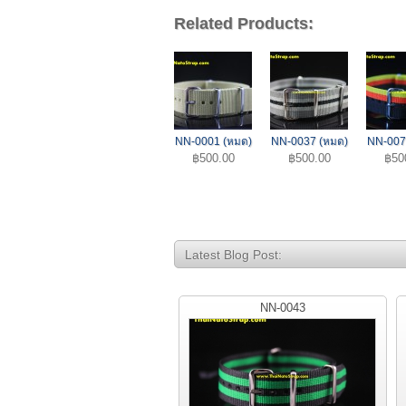
Related Products:
NN-0001 (หมด)
NN-0037 (หมด)
NN-007
฿500.00
฿500.00
฿50
Latest Blog Post:
NN-0043