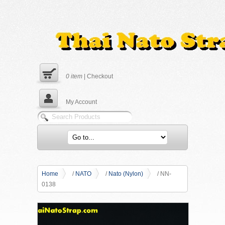
0
item
|
Checkout
My Account
Home
/
NATO
/
Nato (Nylon)
/ NN-
0138