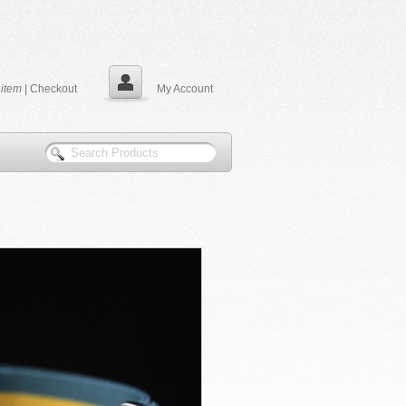
0
item
|
Checkout
My Account