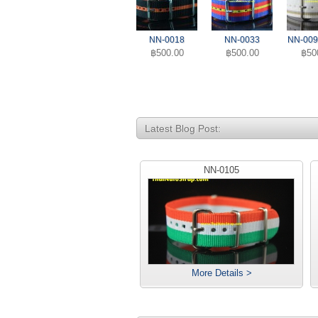
NN-0018
NN-0033
NN-009
฿500.00
฿500.00
฿50
Latest Blog Post:
NN-0105
More Details >