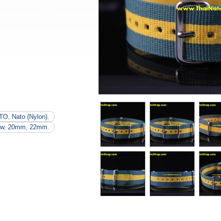
TO
,
Nato (Nylon)
.
ow
,
20mm
,
22mm
.