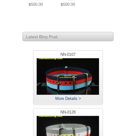
฿500.00
฿500.00
Latest Blog Post:
NN-0107
More Details >
NN-0128