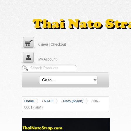
0
item
|
Checkout
My Account
Home
/
NATO
/
Nato (Nylon)
/ NN-
0001 (หมด)