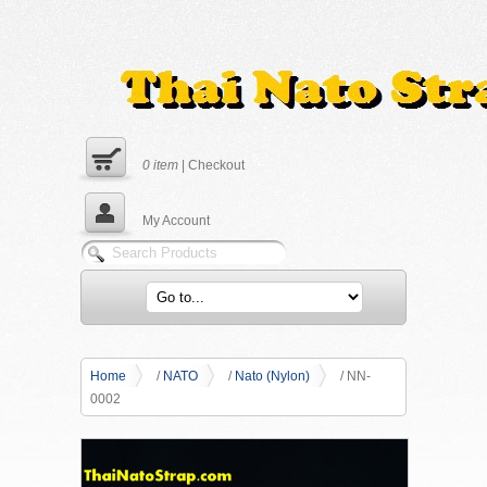
0
item
|
Checkout
My Account
Home
/
NATO
/
Nato (Nylon)
/ NN-
0002